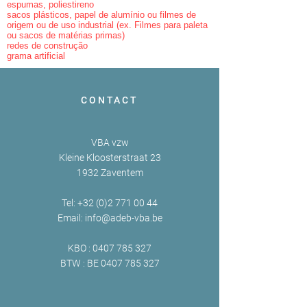
espumas, poliestireno
sacos plásticos, papel de alumínio ou filmes de
origem ou de uso industrial (ex. Filmes para paleta
ou sacos de matérias primas)
redes de construção
grama artificial
CONTACT
VBA vzw
Kleine Kloosterstraat 23
1932 Zaventem
Tel:
+32 (0)2 771 00 44
Email:
info@adeb-vba.be
KBO :
0407 785 327
BTW : BE
0407 785 327