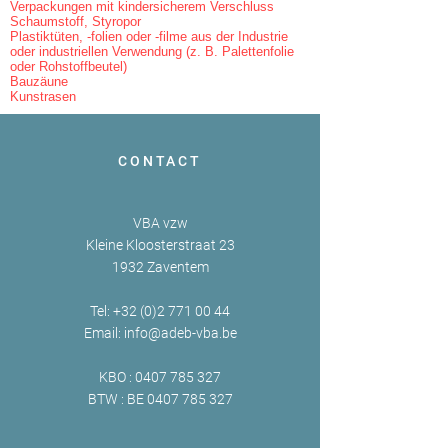
Verpackungen mit kindersicherem Verschluss
Schaumstoff, Styropor
Plastiktüten, -folien oder -filme aus der Industrie
oder industriellen Verwendung (z. B. Palettenfolie
oder Rohstoffbeutel)
Bauzäune
Kunstrasen
CONTACT
VBA vzw
Kleine Kloosterstraat 23
1932 Zaventem
Tel:
+32 (0)2 771 00 44
Email:
info@adeb-vba.be
KBO :
0407 785 327
BTW : BE
0407 785 327