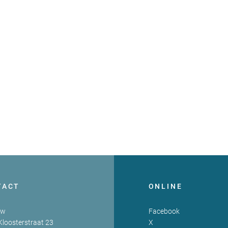
TACT
ONLINE
zw
Facebook
Kloosterstraat 23
X