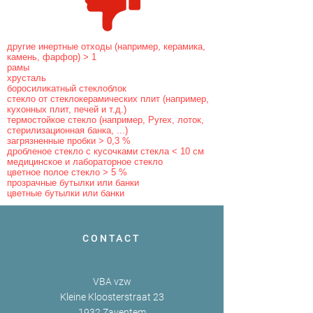
другие инертные отходы (например, керамика,
камень, фарфор) > 1
рамы
хрусталь
боросиликатный стеклоблок
стекло от стеклокерамических плит (например,
кухонных плит, печей и т.д.)
термостойкое стекло (например, Pyrex, лоток,
стерилизационная банка, ...)
загрязненные пробки > 0,3 %
дробленое стекло с кусочками стекла < 10 см
медицинское и лабораторное стекло
цветное полое стекло > 5 %
прозрачные бутылки или банки
цветные бутылки или банки
CONTACT
VBA vzw
Kleine Kloosterstraat 23
1932 Zaventem