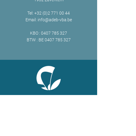
Tel:
+32 (0)2 771 00 44
Email:
info@adeb-vba.be
KBO :
0407 785 327
BTW : BE
0407 785 327
ONLINE
Facebook
X
LinkedIn