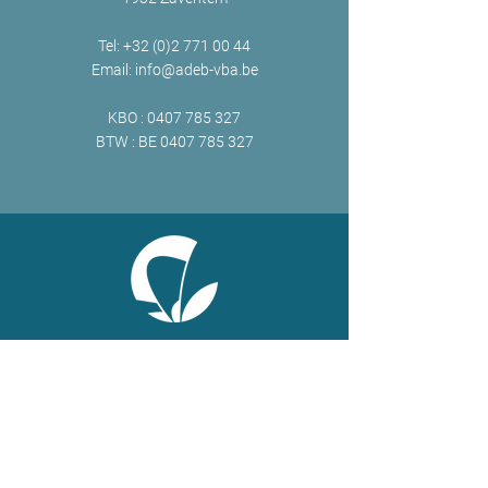
Tel:
+32 (0)2 771 00 44
Email:
info@adeb-vba.be
KBO :
0407 785 327
BTW : BE
0407 785 327
ONLINE
Facebook
X
LinkedIn