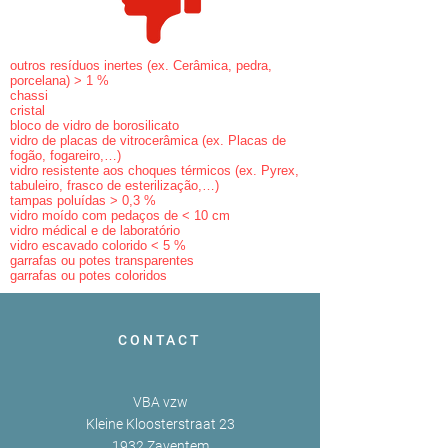
outros resíduos inertes (ex. Cerâmica, pedra,
porcelana) > 1 %
chassi
cristal
bloco de vidro de borosilicato
vidro de placas de vitrocerâmica (ex. Placas de
fogão, fogareiro,…)
vidro resistente aos choques térmicos (ex. Pyrex,
tabuleiro, frasco de esterilização,…)
tampas poluídas > 0,3 %
vidro moído com pedaços de < 10 cm
vidro médical e de laboratório
vidro escavado colorido < 5 %
garrafas ou potes transparentes
garrafas ou potes coloridos
CONTACT
VBA vzw
Kleine Kloosterstraat 23
1932 Zaventem