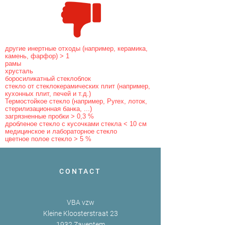
другие инертные отходы (например, керамика,
камень, фарфор) > 1
рамы
хрусталь
боросиликатный стеклоблок
стекло от стеклокерамических плит (например,
кухонных плит, печей и т.д.)
Термостойкое стекло (например, Pyrex, лоток,
стерилизационная банка, ...)
загрязненные пробки > 0,3 %
дробленое стекло с кусочками стекла < 10 см
медицинское и лабораторное стекло
цветное полое стекло > 5 %
CONTACT
VBA vzw
Kleine Kloosterstraat 23
1932 Zaventem