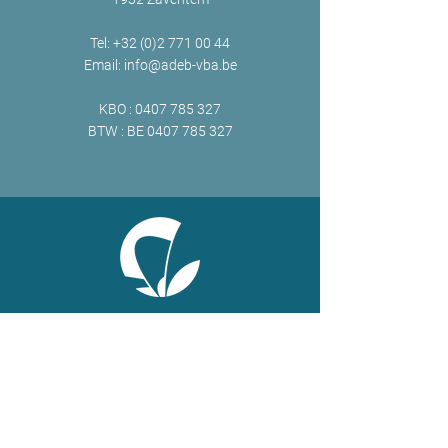
Tel:
+32 (0)2 771 00 44
Email:
info@adeb-vba.be
KBO :
0407 785 327
BTW : BE
0407 785 327
ONLINE
Facebook
X
LinkedIn