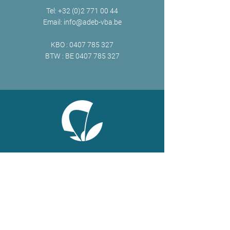
Tel:
+32 (0)2 771 00 44
Email:
info@adeb-vba.be
KBO :
0407 785 327
BTW : BE
0407 785 327
ONLINE
Facebook
X
LinkedIn
Instagram