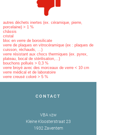
autres déchets inertes (ex. céramique, pierre,
porcelaine) > 1 %
châssis
cristal
bloc en verre de borosilicate
verre de plaques en vitrocéramique (ex : plaques de
cuisson, réchauds, …)
verre résistant aux chocs thermiques (ex. pyrex,
plateau, bocal de stérilisation,...)
bouchons pollués > 0,3 %
verre broyé avec des morceaux de verre < 10 cm
verre médical et de laboratoire
verre creusé coloré > 5 %
CONTACT
VBA vzw
Kleine Kloosterstraat 23
1932 Zaventem