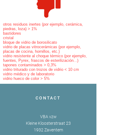
otros residuos inertes (por ejemplo, cerámica,
piedras, loza) > 1%
bastidores
cristal
bloque de vidrio de borosilicato
vidrio de placas vitrocerámicas (por ejemplo,
placas de cocina, hornillos, etc.)
vidrio resistente al choque térmico (por ejemplo,
fuentes, Pyrex, frascos de esterilización...)
tapones contaminados > 0,3%
vidrio triturado con trozos de vidrio < 10 cm
vidrio médico y de laboratorio
vidrio hueco de color > 5%
CONTACT
VBA vzw
Kleine Kloosterstraat 23
1932 Zaventem