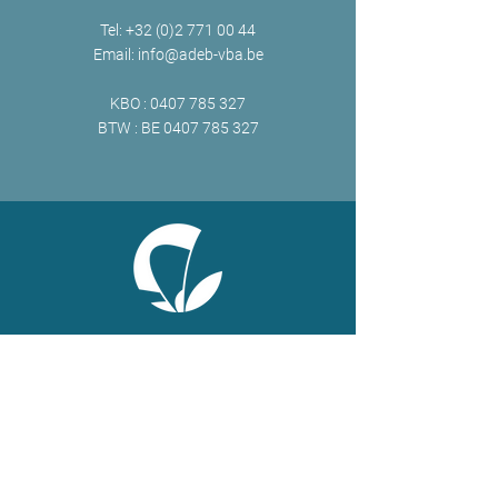
Tel:
+32 (0)2 771 00 44
Email:
info@adeb-vba.be
KBO :
0407 785 327
BTW : BE
0407 785 327
ONLINE
Facebook
X
LinkedIn