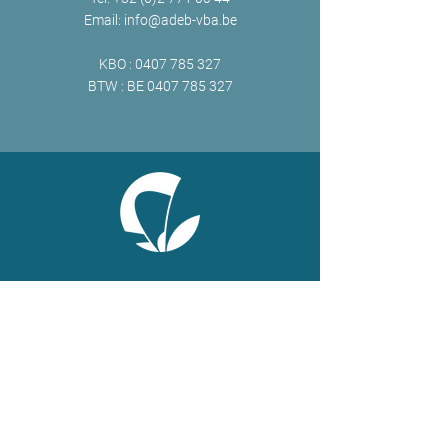
Email:
info@adeb-vba.be
KBO :
0407 785 327
BTW : BE
0407 785 327
ONLINE
Facebook
X
LinkedIn
Instagram
Youtube