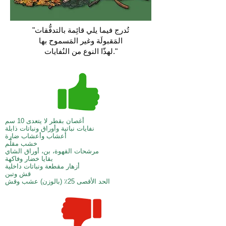
"تُدرج فيما يلي قائِمة بالتدفُّقات
المَقبولَة وغير المَسموح بها
لهذّا النوع من النُفايات."
أغصان بقطر لا يتعدى 10 سم
نفايات نباتية وأوراق ونباتات ذابلة
أعشاب وأعشاب ضارة
خشب مقلّم
مرشحات القهوة، بن، أوراق الشاي
بقايا خضار وفاكهة
أزهار مقطعة ونباتات داخلية
قش وتبن
الحد الأقصى 25٪ (بالوزن) عشب وقش