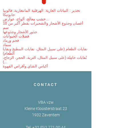
تحذير : النباتات الغازية: الهرقلية المانتغازية، فالوبيا
جابونيكا
خشب معالَج، ألواح، عوارض...
أغصان وجذوع الأشجار والشجيرات بقطر أكبر من 10
سم
جذور الأشجار وجذوعها
فضلات الحيوانات
فحم ورماد
سماد
نفايات الطعام (على سبيل المثال، نفايات المطبخ وبقايا
الطعام)
نُفايات خامِلة (على سبيل المثال، التربة، الحجر، الزجاج،
...)
أكياس الشاي وأقراص القهوة
CONTACT
VBA vzw
Kleine Kloosterstraat 23
1932 Zaventem
Tel:
+32 (0)2 771 00 44