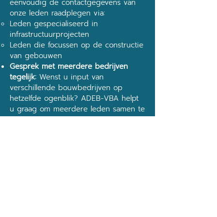
eenvoudig de contactgegevens van
onze leden raadplegen via:
Leden gespecialiseerd in
infrastructuurprojecten
Leden die focussen op de constructie
van gebouwen
Gesprek met meerdere bedrijven
tegelijk:
Wenst u input van
verschillende bouwbedrijven op
hetzelfde ogenblik? ADEB-VBA helpt
u graag om meerdere leden samen te
brengen. Zo kunt u in één overleg uw
ideeën bespreken en uw project
verfijnen.
Welke aanpak u ook kiest, ADEB-VBA
staat klaar om uw visie mee te
ondersteunen!
CONTACTEER ONS