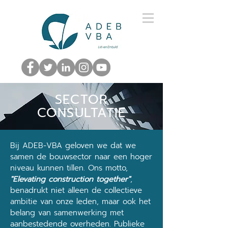
SECTOR
CONSULTATIE
Bij ADEB-VBA geloven we dat we
samen de bouwsector naar een hoger
niveau kunnen tillen. Ons motto,
"Elevating construction together"
,
benadrukt niet alleen de collectieve
ambitie van onze leden, maar ook het
belang van samenwerking met
aanbestedende overheden. Publieke