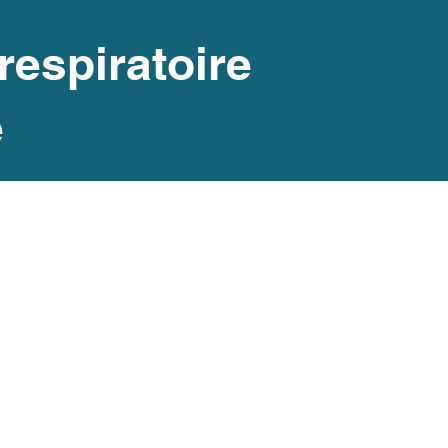
espiratoire
e