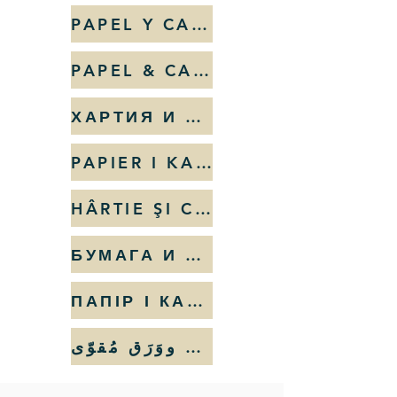
PAPEL Y CARTÓN
PAPEL & CARTOLINA
ХАРТИЯ И КАРТОН
PAPIER I KARTONY
HÂRTIE ŞI CARTON
БУМАГА И КАРТОН
ПАПІР І КАРТОН
وَرَق ووَرَق مُقوّى