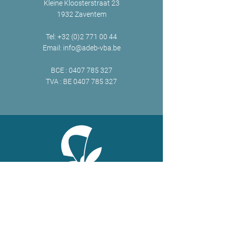
Kleine Kloosterstraat 23
1932 Zaventem
Tel:
+32 (0)2 771 00 44
Email:
info@adeb-vba.be
BCE :
0407 785 327
TVA : BE
0407 785 327
ONLINE
Facebook