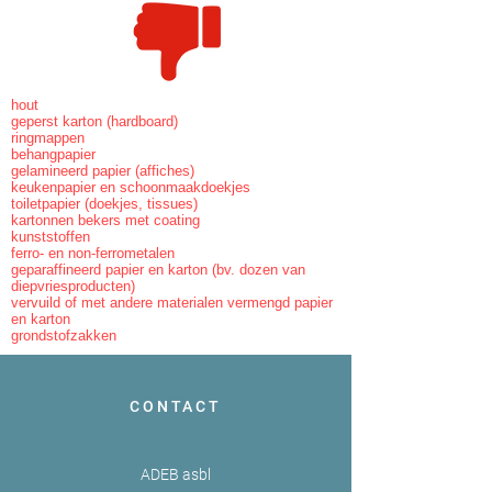
hout
geperst karton (hardboard)
ringmappen
behangpapier
gelamineerd papier (affiches)
keukenpapier en schoonmaakdoekjes
toiletpapier (doekjes, tissues)
kartonnen bekers met coating
kunststoffen
ferro- en non-ferrometalen
geparaffineerd papier en karton (bv. dozen van
diepvriesproducten)
vervuild of met andere materialen vermengd papier
en karton
grondstofzakken
CONTACT
ADEB asbl