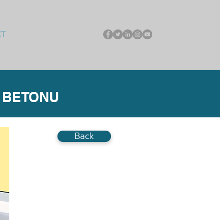
CT
 BETONU
Back