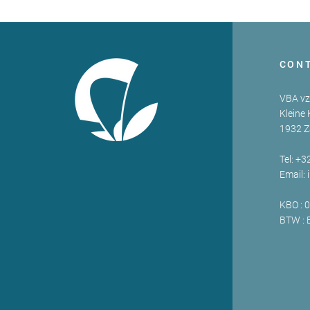
CON
VBA v
Kleine 
1932 
Tel: +3
Email:
KBO : 
BTW : 