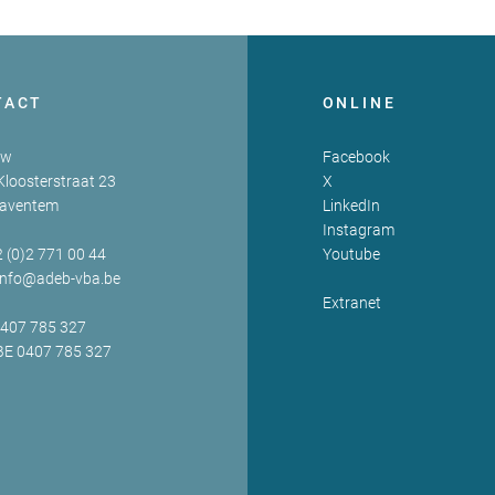
TACT
ONLINE
zw
Facebook
Kloosterstraat 23
X
Zaventem
LinkedIn
Instagram
2 (0)2 771 00 44
Youtube
info@adeb-vba.be
Extranet
0407 785 327
BE 0407 785 327