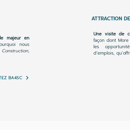
ATTRACTION D
Une visite de c
ôle majeur en
façon dont More 
ourquoi nous
les opportuni
 Construction
,
d’emplois, qu’off
ITEZ BA4SC