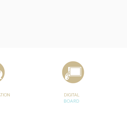
TION
DIGITAL
D
BOARD