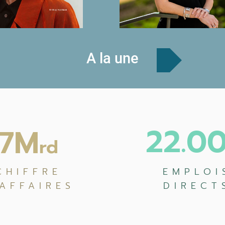
A la une
22.0
7M
rd
CHIFFRE
EMPLOI
'AFFAIRES
DIRECT