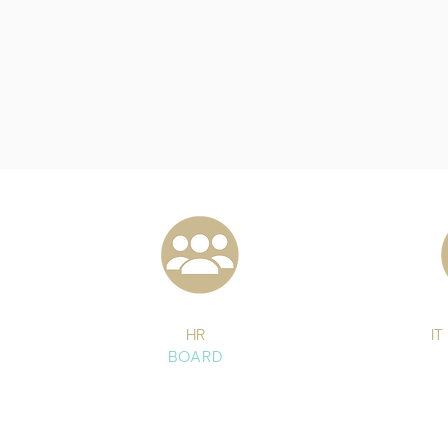
HR
IT
BOARD