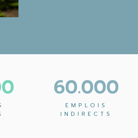
00
60.000
S
EMPLOIS
S
INDIRECTS