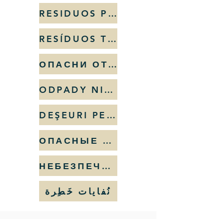
RESIDUOS PELIGROSOS
RESÍDUOS TÓXICOS
ОПАСНИ ОТПАДЪЦИ
ODPADY NIEBEZPIECZNE
DEŞEURI PERICULOASE
ОПАСНЫЕ ОТХОДЫ
НЕБЕЗПЕЧНІ ВІДХОДИ
نُفايات خَطِرة