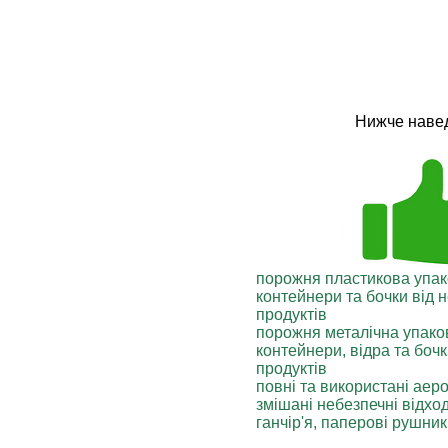
Нижче навед
порожня пластикова упак
контейнери та бочки від 
продуктів
порожня металічна упако
контейнери, відра та боч
продуктів
повні та використані аеро
змішані небезпечні відхо
ганчір'я, паперові рушни