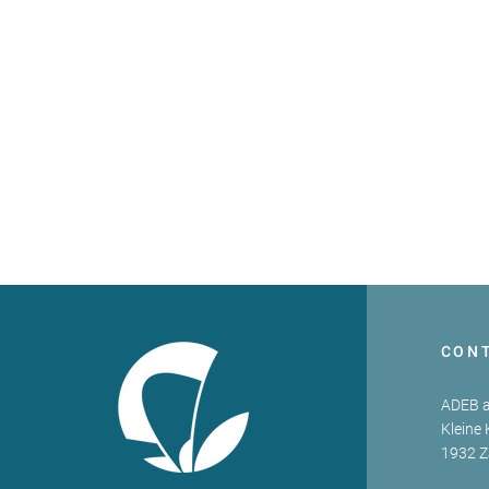
CON
ADEB a
Kleine 
1932 