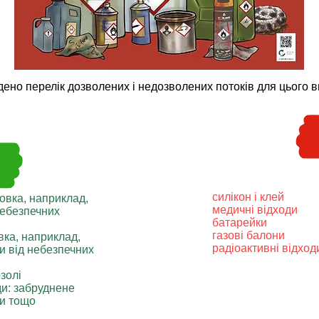
ено перелік дозволених і недозволених потоків для цього ви
силікон і клей
овка, наприклад,
медичні відходи
небезпечних
батарейки
газові балони
вка, наприклад,
радіоактивні відход
ки від небезпечних
золі
ди: забруднене
ки тощо