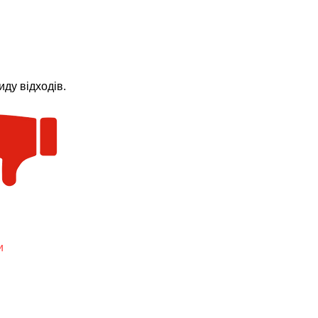
ду відходів.
и