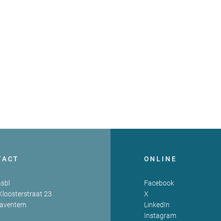
TACT
ONLINE
sbl
Facebook
Kloosterstraat 23
X
Zaventem
LinkedIn
Instagram