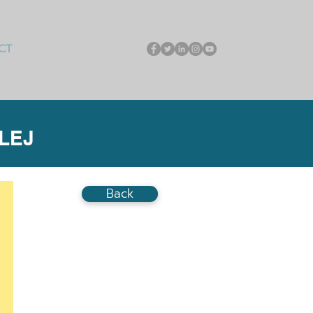
CT
LEJ
Back