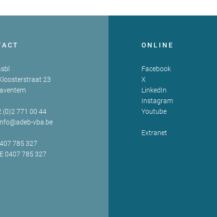
TACT
ONLINE
sbl
Facebook
Kloosterstraat 23
X
Zaventem
LinkedIn
Instagram
2 (0)2 771 00 44
Youtube
info@adeb-vba.be
Extranet
0407 785 327
BE 0407 785 327