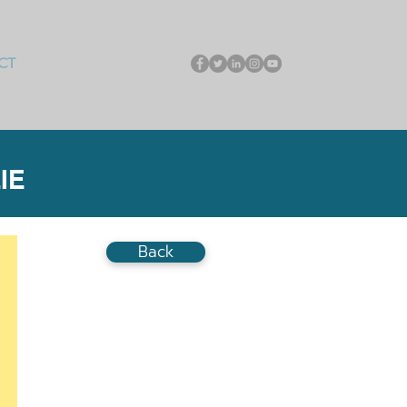
CT
IE
Back