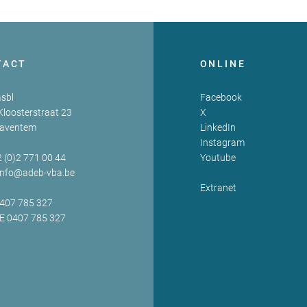
TACT
ONLINE
sbl
Facebook
Kloosterstraat 23
X
Zaventem
LinkedIn
Instagram
2 (0)2 771 00 44
Youtube
info@adeb-vba.be
Extranet
0407 785 327
BE 0407 785 327