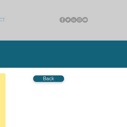
CT
Back