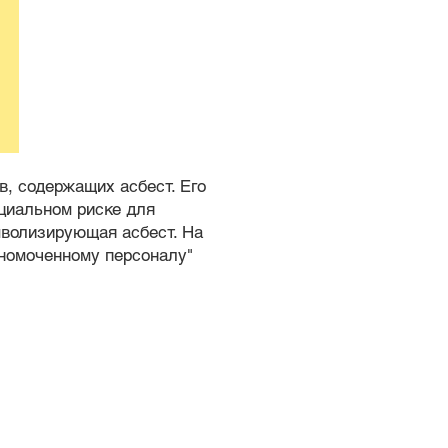
в, содержащих асбест. Его
нциальном риске для
мволизирующая асбест. На
лномоченному персоналу"