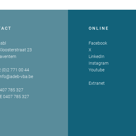
TACT
ONLINE
sbl
Facebook
Kloosterstraat 23
X
Zaventem
LinkedIn
Instagram
2 (0)2 771 00 44
Youtube
info@adeb-vba.be
Extranet
0407 785 327
BE 0407 785 327