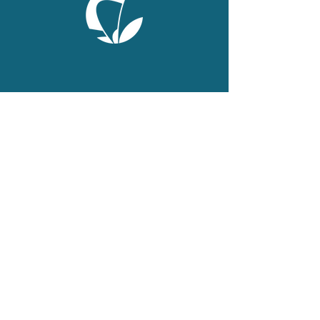
ONLINE
Facebook
X
LinkedIn
Instagram
Youtube
Extranet
LEGAL
Publications
Statuts
Mentions diverses