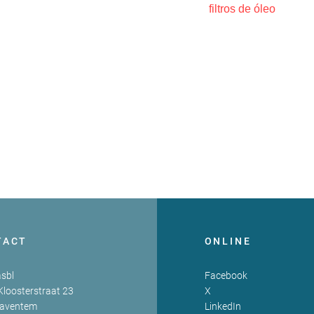
filtros de óleo
TACT
ONLINE
sbl
Facebook
Kloosterstraat 23
X
Zaventem
LinkedIn