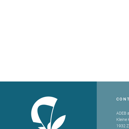
CON
ADEB a
Kleine 
1932 