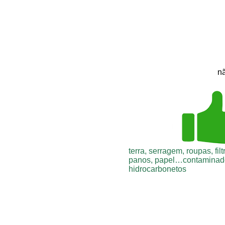
nã
terra, serragem, roupas, fil
panos, papel…contaminado
hidrocarbonetos