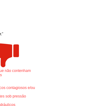
."
que não contenham
os
icos contagiosos e/ou
tes sob pressão
idráulicos