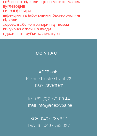
небезпечні відходи, що не містять масел/
вуглеводнів
пилові фільтри
інфекційні та (або) клінічні бактеріологічні
відходи
аерозолі або контейнери під тиском
вибухонебезпечні відходи
гідравлічні трубки та арматура
CONTACT
ADEB asbl
Kleine Kloosterstraat 23
1932 Zaventem
Tel:
+32 (0)2 771 00 44
Email:
info@adeb-vba.be
BCE :
0407 785 327
TVA : BE
0407 785 327