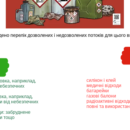
ено перелік дозволених і недозволених потоків для цього ви
силікон і клей
овка, наприклад,
медичні відходи
небезпечних
батарейки
газові балони
вка, наприклад,
радіоактивні відход
ки від небезпечних
повні та використан
ди: забруднене
ки тощо