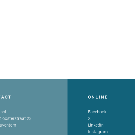
TACT
ONLINE
sbl
Facebook
Kloosterstraat 23
X
Zaventem
LinkedIn
Instagram