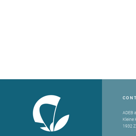
CON
ADEB a
Kleine 
1932 