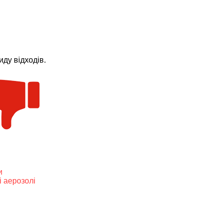
ду відходів.
и
і аерозолі