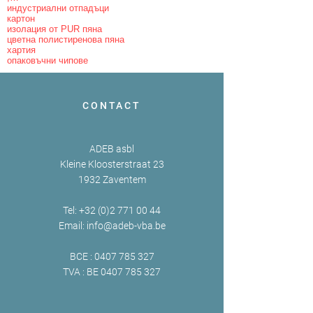
индустриални отпадъци
картон
изолация от PUR пяна
цветна полистиренова пяна
хартия
опаковъчни чипове
CONTACT
ADEB asbl
Kleine Kloosterstraat 23
1932 Zaventem
Tel:
+32 (0)2 771 00 44
Email:
info@adeb-vba.be
BCE :
0407 785 327
TVA : BE
0407 785 327