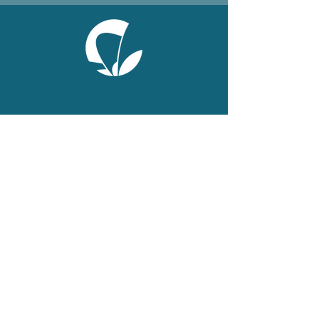
ONLINE
Facebook
X
LinkedIn
Instagram
Youtube
Extranet
LEGAL
Publications