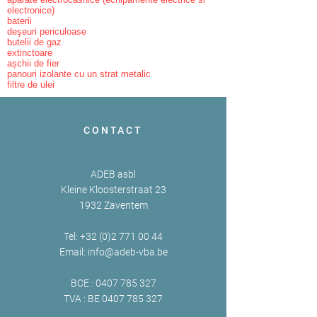
electronice)
baterii
deşeuri periculoase
butelii de gaz
extinctoare
așchii de fier
panouri izolante cu un strat metalic
filtre de ulei
CONTACT
ADEB asbl
Kleine Kloosterstraat 23
1932 Zaventem
Tel:
+32 (0)2 771 00 44
Email:
info@adeb-vba.be
BCE :
0407 785 327
TVA : BE
0407 785 327