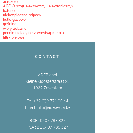
aerozole
AGD (sprzęt elektryczny i elektroniczny)
baterie
niebezpieczne odpady
butle gazowe
gaśnice
wióry żelazne
panele izolacyjne z warstwą metalu
filtry olejowe
CONTACT
ADEB asbl
Kleine Kloosterstraat 23
1932 Zaventem
Tel:
+32 (0)2 771 00 44
Email:
info@adeb-vba.be
BCE :
0407 785 327
TVA : BE
0407 785 327