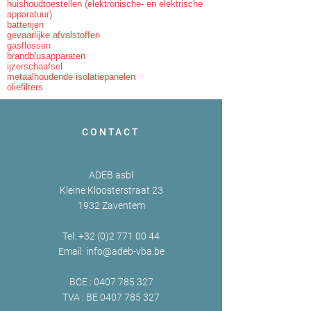
huishoudtoestellen (elektronische- en elektrische
apparatuur)
batterijen
gevaarlijke afvalstoffen
gasflessen
brandblusapparaten
ijzerschaafsel
metaalhoudende isolatiepanelen
oliefilters
CONTACT
ADEB asbl
Kleine Kloosterstraat 23
1932 Zaventem
Tel:
+32 (0)2 771 00 44
Email:
info@adeb-vba.be
BCE :
0407 785 327
TVA : BE
0407 785 327