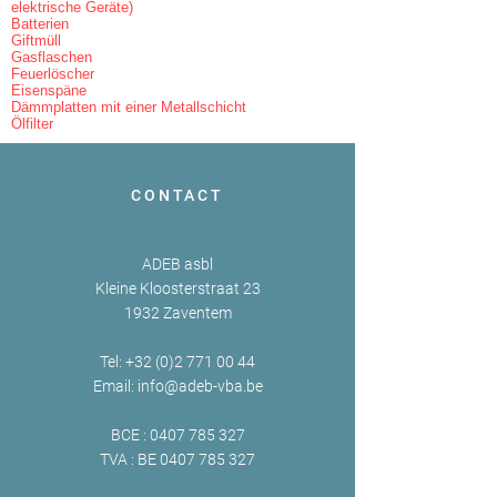
elektrische Geräte)
Batterien
Giftmüll
Gasflaschen
Feuerlöscher
Eisenspäne
Dämmplatten mit einer Metallschicht
Ölfilter
CONTACT
ADEB asbl
Kleine Kloosterstraat 23
1932 Zaventem
Tel:
+32 (0)2 771 00 44
Email:
info@adeb-vba.be
BCE :
0407 785 327
TVA : BE
0407 785 327