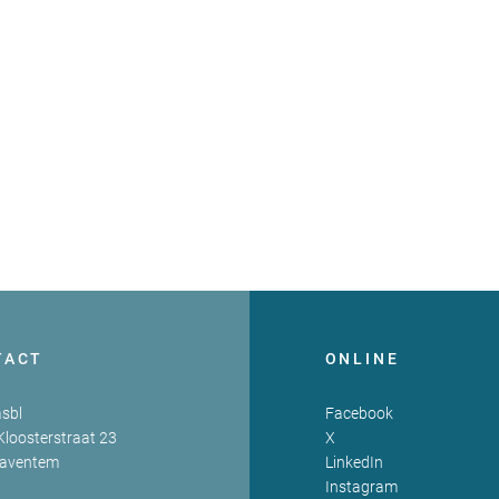
TACT
ONLINE
sbl
Facebook
Kloosterstraat 23
X
Zaventem
LinkedIn
Instagram