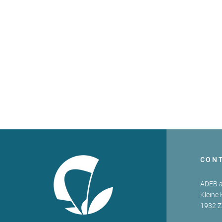
CON
ADEB a
Kleine 
1932 