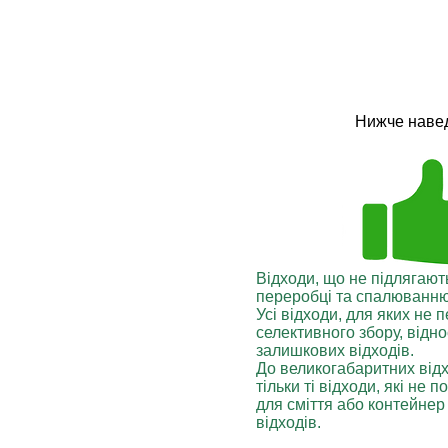
Нижче навед
Відходи, що не підлягают
переробці та спалюванн
Усі відходи, для яких не
селективного збору, відн
залишкових відходів.
До великогабаритних відх
тільки ті відходи, які не
для сміття або контейнер
відходів.