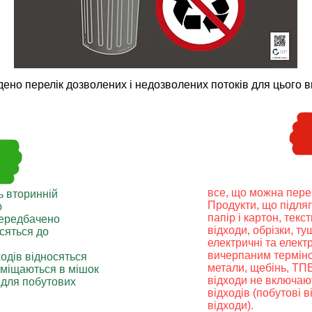
ено перелік дозволених і недозволених потоків для цього ви
все, що можна пер
ь вторинній
Продукти, що підля
ю
папір і картон, текст
 передбачено
відходи, обрізки, ту
осяться до
електричні та елект
вичерпаним терміно
одів відносяться
метали, щебінь, ТПВ
 поміщаються в мішок
відходи не включаю
 для побутових
відходів (побутові 
відходи).