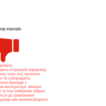
ду відходів.
еробити
гають вторинній переробці,
иль, скло, кга, органічні
ші та субпродукти,
ронні прилади з
м експлуатації, змішані
 та інші вибірково зібрані
ться до залишкових
відходи або великогабаритні