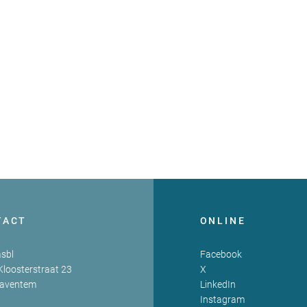
TACT
ONLINE
sbl
Facebook
Kloosterstraat 23
X
Zaventem
LinkedIn
Instagram