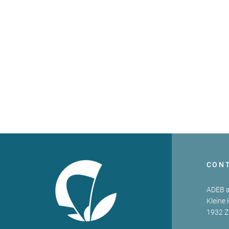
CON
ADEB a
Kleine 
1932 