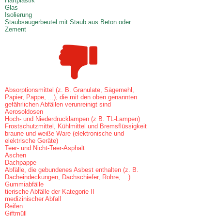
Hartplastik
Glas
Isolierung
Staubsaugerbeutel mit Staub aus Beton oder
Zement
Absorptionsmittel (z. B. Granulate, Sägemehl,
Papier, Pappe, ...), die mit den oben genannten
gefährlichen Abfällen verunreinigt sind
Aerosoldosen
Hoch- und Niederdrucklampen (z B. TL-Lampen)
Frostschutzmittel, Kühlmittel und Bremsflüssigkeit
braune und weiße Ware (elektronische und
elektrische Geräte)
Teer- und Nicht-Teer-Asphalt
Aschen
Dachpappe
Abfälle, die gebundenes Asbest enthalten (z. B.
Dacheindeckungen, Dachschiefer, Rohre, ...)
Gummiabfälle
tierische Abfälle der Kategorie II
medizinischer Abfall
Reifen
Giftmüll