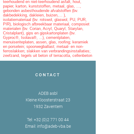
teerhoudend en niet-teerhoudend asfalt, hout,
papier, karton, kunststoffen, metaal, glas, ...,
gebonden asbesthoudende afvalstoffen (bv.
dakbedekking, dakleien, buizen,… ),
isolatiemateriaal (bv. rotswol, glaswol, PU, PUR,
PIR), biologisch afbreekbaar materiaal, composiet
materialen (bv. Corian, Acryl, Quaryl, Starylan,
Cristalplant), gips en gipskartonplaten (bv.
Gyproc®, Isolava®, ...), cementplaten,
menuiseriteplaten, assen, glas, roofing; keramiek
en porselein; spoorwegballast; metaal- en non-
ferroslakken; slakken van verbrandingsinstallaties;
zeefzand, tegels uit beton of terracotta, cellenbeton
CONTACT
ADEB asbl
Kleine Kloosterstraat 23
1932 Zaventem
Tel:
+32 (0)2 771 00 44
Email:
info@adeb-vba.be