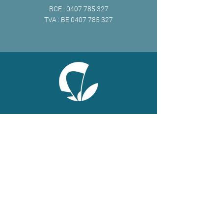
BCE :
0407 785 327
TVA : BE
0407 785 327
ONLINE
Facebook
X
LinkedIn
Instagram
Youtube
Extranet