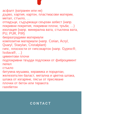
асфалт (катранен или не)
дърво, хартия, картон, пластмасови материи,
метал, стъкло, ...
отпадъци, съдържащи свързан азбест (напр.
покривни покрития, покривни плочи, тръби, ...)
изолация (напр. минерална вата, стъклена вата,
PU, ​​​​PUR, PIR)
биоразградими материали
композитни материали (напр. Corian, Acryl,
Quaryl, Starylan, Cristalplant)
гипс, плоскости от гипсокартон (напр. Gyproc®,
Isolava®, ...)
циментови плочи
подпокривни твърди подложки от фиброцимент
пепел
стъкло
битумна мушама, керамика и порцелан,
железопътен баласт, метална и цветна шлака,
шлака от изгаряне, пясък от пресяване
плочки от бетон или теракота
газобетон
CONTACT