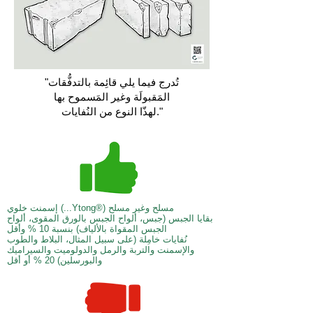
"تُدرج فيما يلي قائِمة بالتدفُّقات
المَقبولَة وغير المَسموح بها
لهذّا النوع من النُفايات."
إسمنت خلوي (...Ytong®) مسلح وغير مسلح
بقايا الجبس (جبس، ألواح الجبس بالورق المقوى، ألواح
الجبس المقواة بالألياف) بنسبة 10 % وأقل
نُفايات خامِلة (على سبيل المثال، البلاط والطوب
والإسمنت والتربة والرمل والدولوميت والسيراميك
والبورسلين) 20 % أو أقل