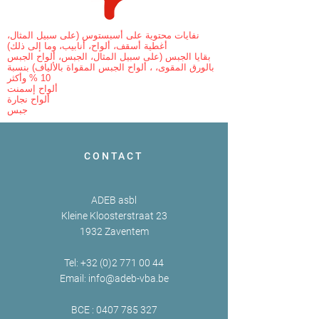
نفايات محتوية على أسبستوس (على سبيل المثال،
أغطية أسقف، ألواح، أنابيب، وما إلى ذلك)
بقايا الجبس (على سبيل المثال، الجبس، ألواح الجبس
بالورق المقوى، ، ألواح الجبس المقواة بالألياف) بنسبة
10 % وأكثر
ألواح إسمنت
ألواح نجارة
جبس
CONTACT
ADEB asbl
Kleine Kloosterstraat 23
1932 Zaventem
Tel:
+32 (0)2 771 00 44
Email:
info@adeb-vba.be
BCE :
0407 785 327