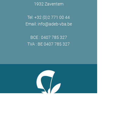
1932 Zaventem
Tel:
+32 (0)2 771 00 44
Email:
info@adeb-vba.be
BCE :
0407 785 327
TVA : BE
0407 785 327
ONLINE
Facebook
X