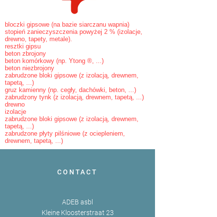
bloczki gipsowe (na bazie siarczanu wapnia)
stopień zanieczyszczenia powyżej 2 % (izolacje,
drewno, tapety, metale).
resztki gipsu
beton zbrojony
beton komórkowy (np. Ytong ®, ...)
beton niezbrojony
zabrudzone bloki gipsowe (z izolacją, drewnem,
tapetą, ...)
gruz kamienny (np. cegły, dachówki, beton, ...)
zabrudzony tynk (z izolacją, drewnem, tapetą, ...)
drewno
izolacje
zabrudzone bloki gipsowe (z izolacją, drewnem,
tapetą, ...)
zabrudzone płyty pilśniowe (z ociepleniem,
drewnem, tapetą, ...)
CONTACT
ADEB asbl
Kleine Kloosterstraat 23