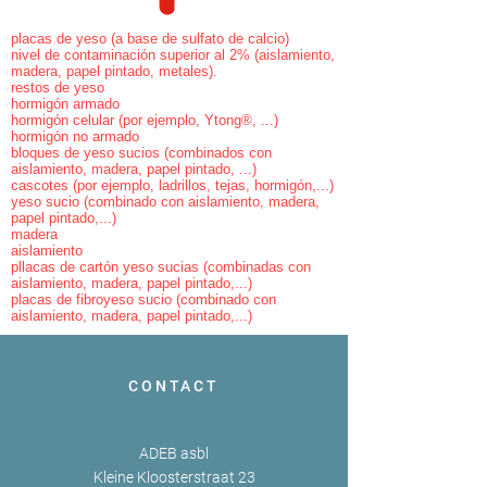
placas de yeso (a base de sulfato de calcio)
nivel de contaminación superior al 2% (aislamiento,
madera, papel pintado, metales).
restos de yeso
hormigón armado
hormigón celular (por ejemplo, Ytong®, ...)
hormigón no armado
bloques de yeso sucios (combinados con
aislamiento, madera, papel pintado, ...)
cascotes (por ejemplo, ladrillos, tejas, hormigón,...)
yeso sucio (combinado con aislamiento, madera,
papel pintado,...)
madera
aislamiento
pllacas de cartón yeso sucias (combinadas con
aislamiento, madera, papel pintado,...)
placas de fibroyeso sucio (combinado con
aislamiento, madera, papel pintado,...)
CONTACT
ADEB asbl
Kleine Kloosterstraat 23