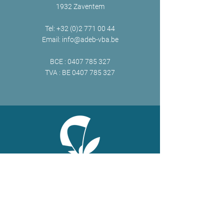
1932 Zaventem
Tel:
+32 (0)2 771 00 44
Email:
info@adeb-vba.be
BCE :
0407 785 327
TVA : BE
0407 785 327
ONLINE
Facebook
X