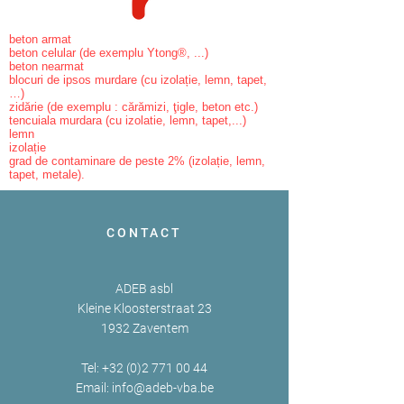
beton armat
beton celular (de exemplu Ytong®, ...)
beton nearmat
blocuri de ipsos murdare (cu izolație, lemn, tapet,
…)
zidărie (de exemplu : cărămizi, ţigle, beton etc.)
tencuiala murdara (cu izolatie, lemn, tapet,...)
lemn
izolație
grad de contaminare de peste 2% (izolație, lemn,
tapet, metale).
CONTACT
ADEB asbl
Kleine Kloosterstraat 23
1932 Zaventem
Tel:
+32 (0)2 771 00 44
Email:
info@adeb-vba.be