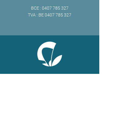
BCE :
0407 785 327
TVA : BE
0407 785 327
ONLINE
Facebook
X
LinkedIn
Instagram
Youtube