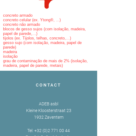
concreto armado
concreto celular (ex. Ytong®, ...)
concreto não armado
blocos de gesso sujos (com isolação, madeira,
papel de parede,…)
tijolos (ex. Tijolos, telhas, concreto,…)
gesso sujo (com isolação, madeira, papel de
parede)
madeira
isolação
grau de contaminação de mais de 2% (isolação,
madeira, papel de parede, metais)
CONTACT
ADEB asbl
Kleine Kloosterstraat 23
1932 Zaventem
Tel:
+32 (0)2 771 00 44