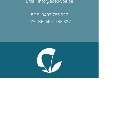
Email:
info@adeb-vba.be
BCE :
0407 785 327
TVA : BE
0407 785 327
ONLINE
Facebook
X
LinkedIn
Instagram
Youtube