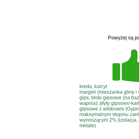
Powyżej są po
kreda, kalcyt
margiel (mieszanka gliny i
gips; bloki gipsowe (na ba
wapnia); płyty gipsowo-kar
gipsowe z włóknami (Gyproc
maksymalnym stopniu zani
wynoszącym 2% (izolacja, 
metale)