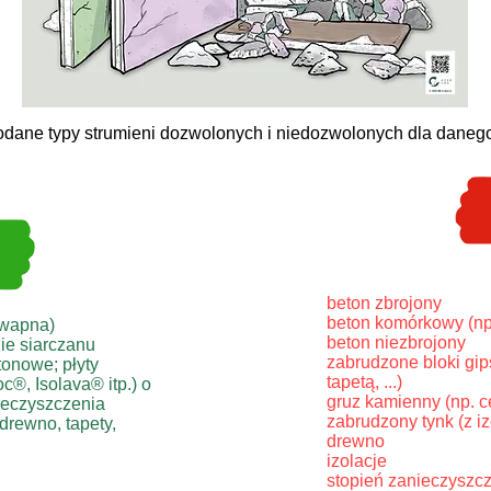
dane typy strumieni dozwolonych i niedozwolonych dla daneg
beton zbrojony
beton komórkowy (np.
 wapna)
beton niezbrojony
zie siarczanu
zabrudzone bloki gip
tonowe; płyty
tapetą, ...)
®, Isolava® itp.) o
gruz kamienny (np. ce
eczyszczenia
zabrudzony tynk (z iz
drewno, tapety,
drewno
izolacje
stopień zanieczyszcz