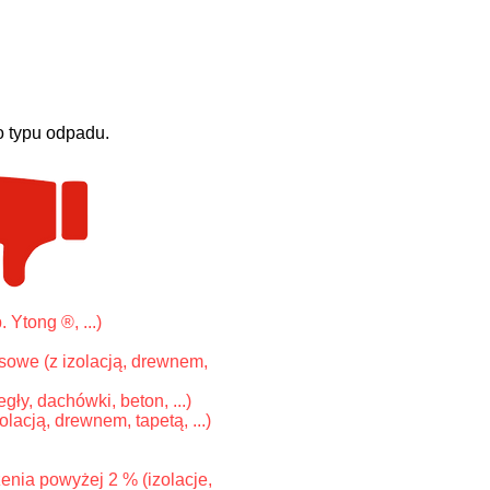
o typu odpadu.
 Ytong ®, ...)
sowe (z izolacją, drewnem,
gły, dachówki, beton, ...)
olacją, drewnem, tapetą, ...)
enia powyżej 2 % (izolacje,