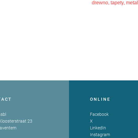
drewno, tapety, metal
TACT
ONLINE
sbl
Facebook
Kloosterstraat 23
X
Zaventem
LinkedIn
Instagram