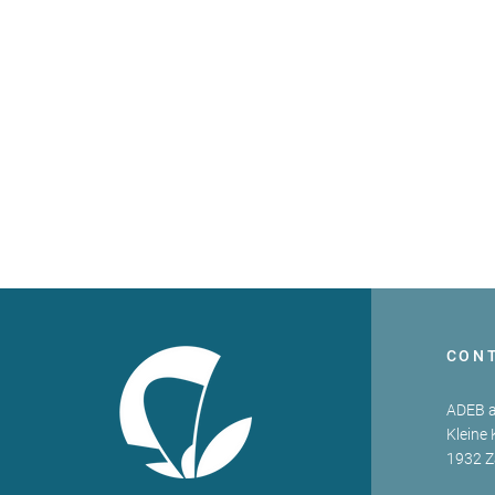
CON
ADEB a
Kleine 
1932 