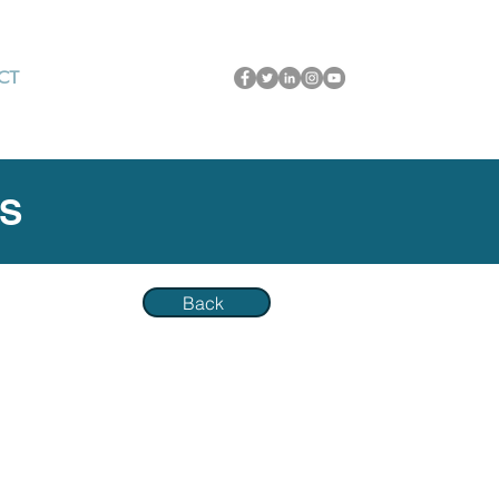
CT
PS
Back