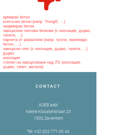
армиран бетон
клетъчен бетон (напр. Ytong®, ...)
неармиран бетон
замърсени гипсови блокове (с изолация, дърво,
тапети, ...)
парчета от развалини (напр. тухли, керемиди,
бетон ,…)
замърсен гипс (с изолация, дърво, тапети, ...)
дърво
изолация
степен на замърсяване над 2% (изолация,
дърво, тапет, метали).
CONTACT
ADEB asbl
Kleine Kloosterstraat 23
1932 Zaventem
Tel:
+32 (0)2 771 00 44