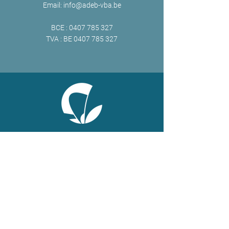
Email:
info@adeb-vba.be
BCE :
0407 785 327
TVA : BE
0407 785 327
ONLINE
Facebook
X
LinkedIn
Instagram
Youtube