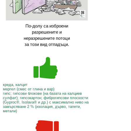
По-долу са изброени
разрешените и
неразрешените потоци
за този вид отпадъци.
креда, калцит
мергел (смес от глина и вар)
гипс; гипсови блокове (на базата на калциев
сулфат); гипсокартон; фиброгипсови плоскости
(Gyproc®, Isolava® и др.) с максимално ниво на
замърсяване 2 % (изолация, дърво, тапети,
метали)