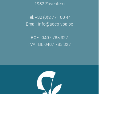
1932 Zaventem
Tel:
+32 (0)2 771 00 44
Email:
info@adeb-vba.be
BCE :
0407 785 327
TVA : BE
0407 785 327
ONLINE
Facebook
X