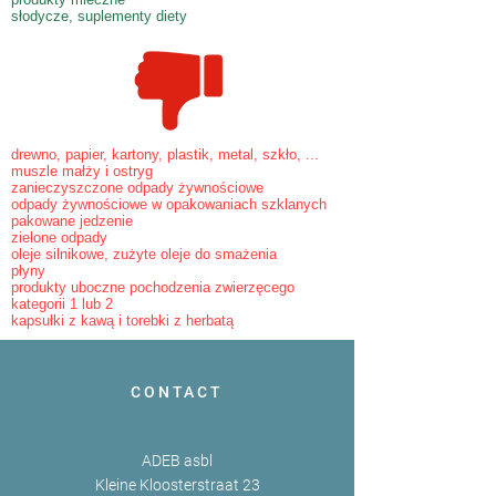
słodycze, suplementy diety
drewno, papier, kartony, plastik, metal, szkło, ...
muszle małży i ostryg
zanieczyszczone odpady żywnościowe
odpady żywnościowe w opakowaniach szklanych
pakowane jedzenie
zielone odpady
oleje silnikowe, zużyte oleje do smażenia
płyny
produkty uboczne pochodzenia zwierzęcego
kategorii 1 lub 2
kapsułki z kawą i torebki z herbatą
CONTACT
ADEB asbl
Kleine Kloosterstraat 23