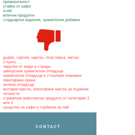
промишленост
утайка от кафе
хляб
млечни продукти
сладкарски изделия, хранителни добавки
дърво, хартия, картон, пластмаса, метал,
стъкло, ...
черупки от миди и стриди
замърсени хранителни отпадъци
хранителни отпадъци в стъклени опаковки
пакетирана храна
зелени отпадъци
моторни масла, използвани масла за пържене
течности
странични животински продукти от категория 1
или 2
шушулки за кафе и торбички за чай
CONTACT