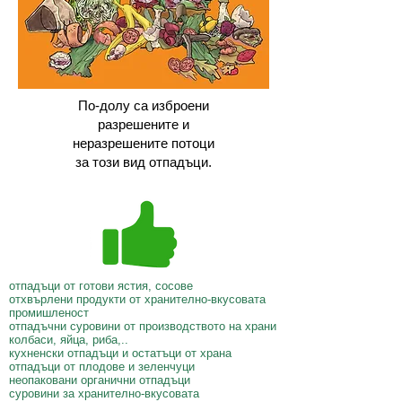
По-долу са изброени
разрешените и
неразрешените потоци
за този вид отпадъци.
отпадъци от готови ястия, сосове
отхвърлени продукти от хранително-вкусовата
промишленост
отпадъчни суровини от производството на храни
колбаси, яйца, риба,..
кухненски отпадъци и остатъци от храна
отпадъци от плодове и зеленчуци
неопаковани органични отпадъци
суровини за хранително-вкусовата