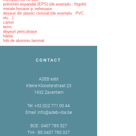
polistiren expandat (EPS) (de exemplu : frigolit)
metale feroase şi neferoase
deșeuri din plastic clorurat (de exemplu : PVC
etc...)
carton
lemn
deşeuri periculoase
hârtie
folii de aluminiu laminat
CONTACT
ADEB asbl
Kleine Kloosterstraat 23
1932 Zaventem
Tel:
+32 (0)2 771 00 44
Email:
info@adeb-vba.be
BCE :
0407 785 327
TVA : BE
0407 785 327