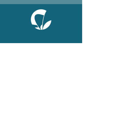
ONLINE
Facebook
X
LinkedIn
Instagram
Youtube
Extranet
LEGAL
Publications