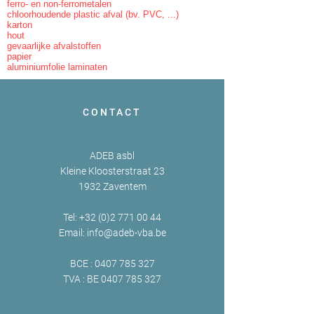
ferro- en non-ferrometalen
chloorhoudende plastic afval (bv. PVC, ...)
karton
hout
gevaarlijke afvalstoffen
papier
aluminiumfolie laminaten
CONTACT
ADEB asbl
Kleine Kloosterstraat 23
1932 Zaventem
Tel:
+32 (0)2 771 00 44
Email:
info@adeb-vba.be
BCE :
0407 785 327
TVA : BE
0407 785 327