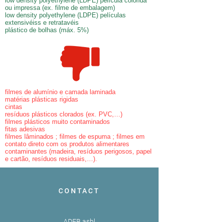
low density polyethylene (LDPE) película colorida
ou impressa (ex. filme de embalagem)
low density polyethylene (LDPE) películas
extensivéiss e retratavéis
plástico de bolhas (máx. 5%)
filmes de alumínio e camada laminada
matérias plásticas rigidas
cintas
resíduos plásticos clorados (ex. PVC,…)
filmes plásticos muito contaminados
fitas adesivas
filmes lâminados ; filmes de espuma ; filmes em
contato direto com os produtos alimentares
contaminantes (madeira, resíduos perigosos, papel
e cartão, resíduos residuais,…).
CONTACT
ADEB asbl