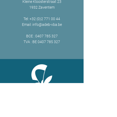
Kleine Kloosterstraat 23
1932 Zaventem
Tel:
+32 (0)2 771 00 44
Email:
info@adeb-vba.be
BCE :
0407 785 327
TVA : BE
0407 785 327
ONLINE
Facebook