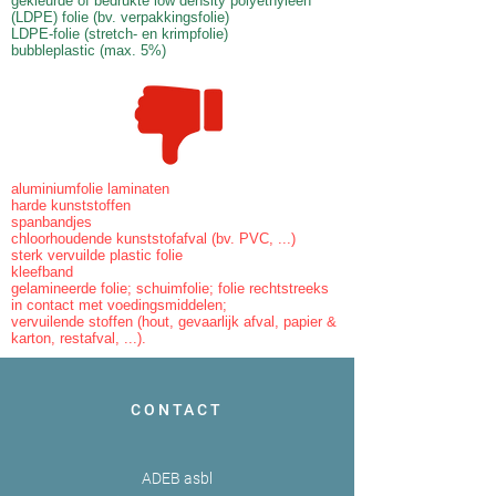
gekleurde of bedrukte low density polyethyleen
(LDPE) folie (bv. verpakkingsfolie)
LDPE-folie (stretch- en krimpfolie)
bubbleplastic (max. 5%)
aluminiumfolie laminaten
harde kunststoffen
spanbandjes
chloorhoudende kunststofafval (bv. PVC, ...)
sterk vervuilde plastic folie
kleefband
gelamineerde folie; schuimfolie; folie rechtstreeks
in contact met voedingsmiddelen;
vervuilende stoffen (hout, gevaarlijk afval, papier &
karton, restafval, ...).
CONTACT
ADEB asbl