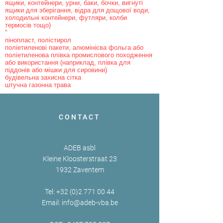
ящики, контейнери, урни, баки, бочки, вигнуті
ящики для зберігання, відра для дощової води,
холодильні контейнери, футляри, колби
термосів тощо)
"
пінопласт, полістирол
поліетиленові пакети, алюмінієва фольга або
поліетиленова плівка промислового походження
або використання (наприклад, плівка для
піддонів або мішки для сировини)
будівельна захисна сітка
штучна газонна трава
CONTACT
ADEB asbl
Kleine Kloosterstraat 23
1932 Zaventem
Tel:
+32 (0)2 771 00 44
Email:
info@adeb-vba.be