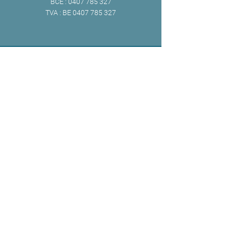
BCE :
0407 785 327
TVA : BE
0407 785 327
ONLINE
Facebook
X
LinkedIn
Instagram
Youtube
Extranet