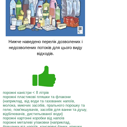
Нижче наведено перелік дозволених і
недозволених потоків для цього виду
відходів.
порожні каністри < 8 літрів
порожні пластикові пляшки та флакони
(наприклад, від води та газованих напоїв,
молока, миючих засобів, прального порошку та
гелю, пом'якшувачів, засобів для ванни та душу,
відбілювачів, дистильованої води)
порожні картонні коробки від напоїв
порожні металеві упаковки (наприклад,
бляшанки від напоїв, консервні банки, кришки,