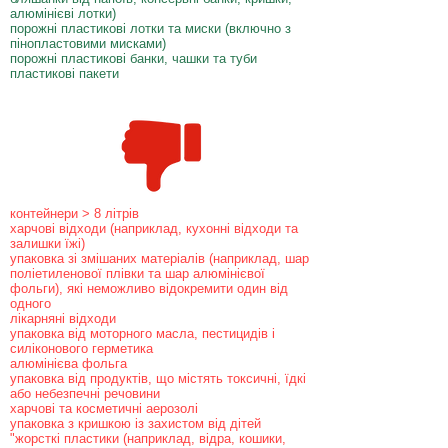
алюмінієві лотки)
порожні пластикові лотки та миски (включно з
пінопластовими мисками)
порожні пластикові банки, чашки та туби
пластикові пакети
контейнери > 8 літрів
харчові відходи (наприклад, кухонні відходи та
залишки їжі)
упаковка зі змішаних матеріалів (наприклад, шар
поліетиленової плівки та шар алюмінієвої
фольги), які неможливо відокремити один від
одного
лікарняні відходи
упаковка від моторного масла, пестицидів і
силіконового герметика
алюмінієва фольга
упаковка від продуктів, що містять токсичні, їдкі
або небезпечні речовини
харчові та косметичні аерозолі
упаковка з кришкою із захистом від дітей
"жорсткі пластики (наприклад, відра, кошики,