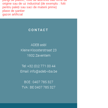
origine sau de uz industrial (de exemplu : folii
pentru paleți sau saci de materii prime)
plase de şantier
gazon artificial
CONTACT
ADEB asbl
Kleine Kloosterstraat 23
1932 Zaventem
Tel:
+32 (0)2 771 00 44
Email:
info@adeb-vba.be
BCE :
0407 785 327
TVA : BE
0407 785 327