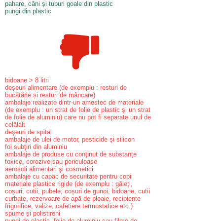
pahare, căni și tuburi goale din plastic
pungi din plastic
bidoane > 8 litri
deșeuri alimentare (de exemplu : resturi de
bucătărie și resturi de mâncare)
ambalaje realizate dintr-un amestec de materiale
(de exemplu : un strat de folie de plastic și un strat
de folie de aluminiu) care nu pot fi separate unul de
celălalt
deşeuri de spital
ambalaje de ulei de motor, pesticide și silicon
foi subţiri din aluminiu
ambalaje de produse cu conţinut de substanțe
toxice, corozive sau periculoase
aerosoli alimentari şi cosmetici
ambalaje cu capac de securitate pentru copii
materiale plastice rigide (de exemplu : găleți,
coșuri, cutii, pubele, coșuri de gunoi, bidoane, cutii
curbate, rezervoare de apă de ploaie, recipiente
frigorifice, valize, cafetiere termostatice etc.)
spume şi polistireni
pungi de plastic, folie de aluminiu sau filme de