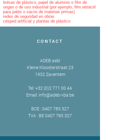
bolsas de plástico, papel de aluminio o film de
origen o de uso industrial (por ejemplo, film retráctil
para palés o sacos de materias primas)
redes de seguridad en obras
césped artificial y plantas de plástico
CONTACT
ADEB asbl
Kleine Kloosterstraat 23
1932 Zaventem
Tel:
+32 (0)2 771 00 44
Email:
info@adeb-vba.be
BCE :
0407 785 327
TVA : BE
0407 785 327